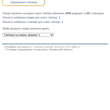
Представлення на екрані нової таблиці обмежено
4000
рядками та
80
стовпцями
Кількість вибраних рядків для нової таблиці:
Кількість вибраних стовпців для нової таблиці:
Вибір формату представлення даних:
СтатБанк
впроваджено з використанням технології PX–WEB.11
©
Головне управління статистики у Львівській області
.