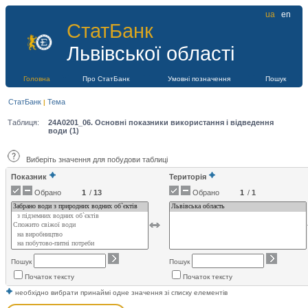
ua
en
СтатБанк
Львівської областi
Головна
Про СтатБанк
Умовні позначення
Пошук
СтатБанк
Тема
|
Таблиця:
24A0201_06. Основні показники використання і відведення
води (1)
Виберіть значення для побудови таблиці
Показник
Територія
Обрано
/
13
Обрано
/
1
Пошук
Пошук
Початок тексту
Початок тексту
необхідно вибрати принаймі одне значення зі списку елементів